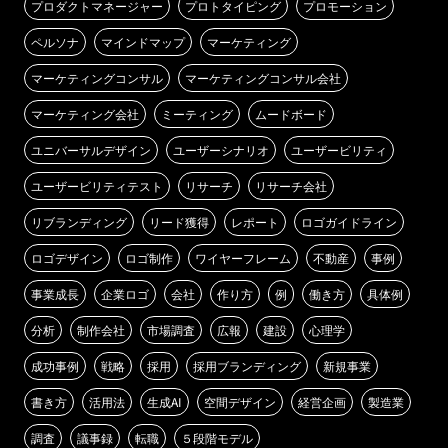
プロダクトマネージャー
プロトタイピング
プロモーション
ペルソナ
マインドマップ
マーケティング
マーケティングコンサル
マーケティングコンサル会社
マーケティング会社
ミーティング
ムードボード
ユニバーサルデザイン
ユーザーシナリオ
ユーザービリティ
ユーザービリティテスト
リサーチ
リサーチ会社
リブランディング
リード獲得
レポート
ロゴガイドライン
ロゴデザイン
ロゴ制作
ワイヤーフレーム
不動産
事例
事業成長
企業ロゴ
会社
作り方
例
働き方
具体例
分析
制作会社
市場調査
広報
建設
心理学
成功事例
戦略
採用
採用ブランディング
新規事業
書き方
活用法
生成AI
空間デザイン
経営企画
製造業
調査
議事録
転職
５段階モデル