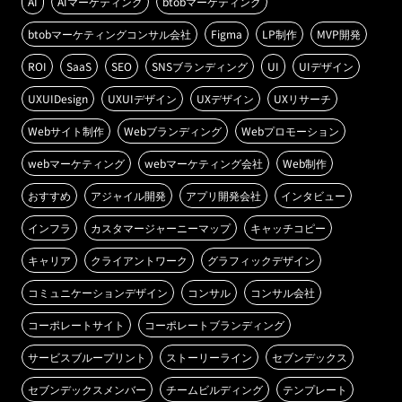
AI
AIマーケティング
btobマーケティング
btobマーケティングコンサル会社
Figma
LP制作
MVP開発
ROI
SaaS
SEO
SNSブランディング
UI
UIデザイン
UXUIDesign
UXUIデザイン
UXデザイン
UXリサーチ
Webサイト制作
Webブランディング
Webプロモーション
webマーケティング
webマーケティング会社
Web制作
おすすめ
アジャイル開発
アプリ開発会社
インタビュー
インフラ
カスタマージャーニーマップ
キャッチコピー
キャリア
クライアントワーク
グラフィックデザイン
コミュニケーションデザイン
コンサル
コンサル会社
コーポレートサイト
コーポレートブランディング
サービスブループリント
ストーリーライン
セブンデックス
セブンデックスメンバー
チームビルディング
テンプレート