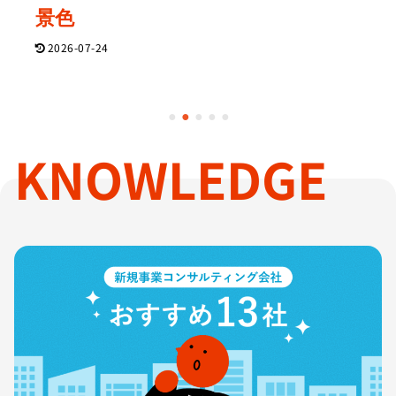
景色
2026-07-24
1
2
3
4
5
KNOWLEDGE