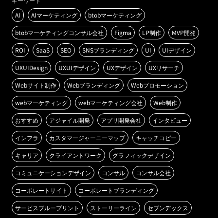
キーワード
AI
AIマーケティング
btobマーケティング
btobマーケティングコンサル会社
Figma
LP制作
MVP開発
ROI
SaaS
SEO
SNSブランディング
UI
UIデザイン
UXUIDesign
UXUIデザイン
UXデザイン
UXリサーチ
Webサイト制作
Webブランディング
Webプロモーション
webマーケティング
webマーケティング会社
Web制作
おすすめ
アジャイル開発
アプリ開発会社
インタビュー
インフラ
カスタマージャーニーマップ
キャッチコピー
キャリア
クライアントワーク
グラフィックデザイン
コミュニケーションデザイン
コンサル
コンサル会社
コーポレートサイト
コーポレートブランディング
サービスブループリント
ストーリーライン
セブンデックス