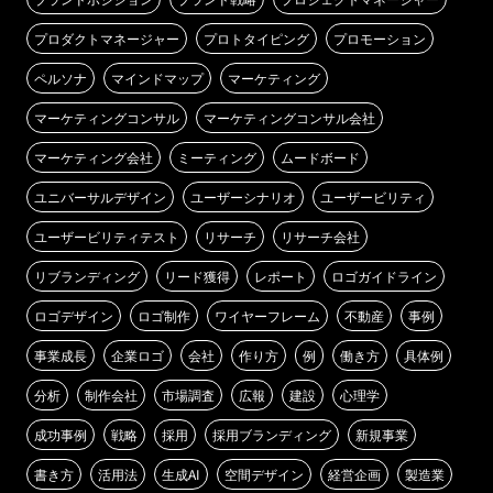
プロダクトマネージャー
プロトタイピング
プロモーション
ペルソナ
マインドマップ
マーケティング
マーケティングコンサル
マーケティングコンサル会社
マーケティング会社
ミーティング
ムードボード
ユニバーサルデザイン
ユーザーシナリオ
ユーザービリティ
ユーザービリティテスト
リサーチ
リサーチ会社
リブランディング
リード獲得
レポート
ロゴガイドライン
ロゴデザイン
ロゴ制作
ワイヤーフレーム
不動産
事例
事業成長
企業ロゴ
会社
作り方
例
働き方
具体例
分析
制作会社
市場調査
広報
建設
心理学
成功事例
戦略
採用
採用ブランディング
新規事業
書き方
活用法
生成AI
空間デザイン
経営企画
製造業