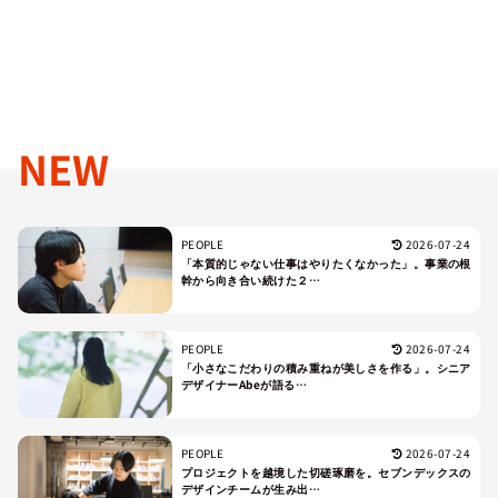
NEW
PEOPLE
2026-07-24
「本質的じゃない仕事はやりたくなかった」。事業の根
幹から向き合い続けた２…
PEOPLE
2026-07-24
「小さなこだわりの積み重ねが美しさを作る」。シニア
デザイナーAbeが語る…
PEOPLE
2026-07-24
プロジェクトを越境した切磋琢磨を。セブンデックスの
デザインチームが生み出…