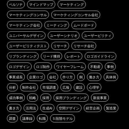
ペルソナ
マインドマップ
マーケティング
マーケティングコンサル
マーケティングコンサル会社
マーケティング会社
ミーティング
ムードボード
ユニバーサルデザイン
ユーザーシナリオ
ユーザービリティ
ユーザービリティテスト
リサーチ
リサーチ会社
リブランディング
リード獲得
レポート
ロゴガイドライン
ロゴデザイン
ロゴ制作
ワイヤーフレーム
不動産
事例
事業成長
企業ロゴ
会社
作り方
例
働き方
具体例
分析
制作会社
市場調査
広報
建設
心理学
成功事例
戦略
採用
採用ブランディング
新規事業
書き方
活用法
生成AI
空間デザイン
経営企画
製造業
調査
議事録
転職
５段階モデル