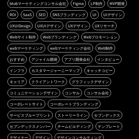
btobマーケティングコンサル会社
Figma
LP制作
MVP開発
ROI
SaaS
SEO
SNSブランディング
UI
UIデザイン
UXUIDesign
UXUIデザイン
UXデザイン
UXリサーチ
Webサイト制作
Webブランディング
Webプロモーション
webマーケティング
webマーケティング会社
Web制作
おすすめ
アジャイル開発
アプリ開発会社
インタビュー
インフラ
カスタマージャーニーマップ
キャッチコピー
キャリア
クライアントワーク
グラフィックデザイン
コミュニケーションデザイン
コンサル
コンサル会社
コーポレートサイト
コーポレートブランディング
サービスブループリント
ストーリーライン
セブンデックス
セブンデックスメンバー
チームビルディング
テンプレート
デザイナー
デザイン
デザインコンサルティング