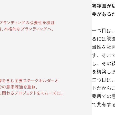
響範囲が
要がある
一つ目は
るには調
当性を社
す。そこ
し、その
を構築し
二つ目は
トだから
要所での
て共有す