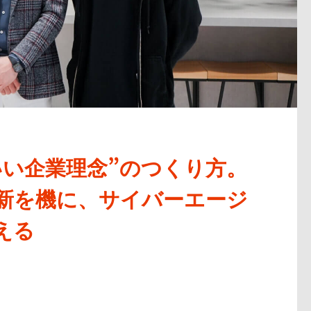
いい企業理念”のつくり方。
新を機に、サイバーエージ
える