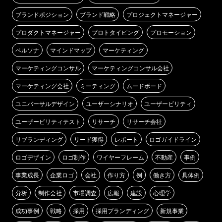
ブランドポジション
ブランド戦略
プロジェクトマネージャー
プロダクトマネージャー
プロトタイピング
プロモーション
ペルソナ
マインドマップ
マーケティング
マーケティングコンサル
マーケティングコンサル会社
マーケティング会社
ミーティング
ムードボード
ユニバーサルデザイン
ユーザーシナリオ
ユーザービリティ
ユーザービリティテスト
リサーチ
リサーチ会社
リブランディング
リード獲得
レポート
ロゴガイドライン
ロゴデザイン
ロゴ制作
ワイヤーフレーム
不動産
事例
事業成長
企業ロゴ
会社
作り方
例
働き方
具体例
分析
制作会社
市場調査
広報
建設
心理学
成功事例
戦略
採用
採用ブランディング
新規事業