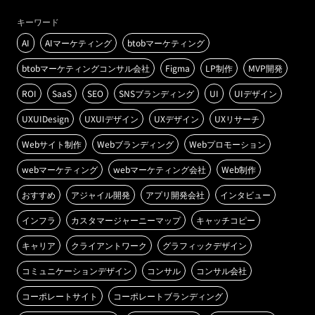
キーワード
AI
AIマーケティング
btobマーケティング
btobマーケティングコンサル会社
Figma
LP制作
MVP開発
ROI
SaaS
SEO
SNSブランディング
UI
UIデザイン
UXUIDesign
UXUIデザイン
UXデザイン
UXリサーチ
Webサイト制作
Webブランディング
Webプロモーション
webマーケティング
webマーケティング会社
Web制作
おすすめ
アジャイル開発
アプリ開発会社
インタビュー
インフラ
カスタマージャーニーマップ
キャッチコピー
キャリア
クライアントワーク
グラフィックデザイン
コミュニケーションデザイン
コンサル
コンサル会社
コーポレートサイト
コーポレートブランディング