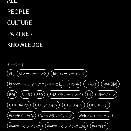
ALL
PEOPLE
CULTURE
PARTNER
KNOWLEDGE
キーワード
AI
AIマーケティング
btobマーケティング
btobマーケティングコンサル会社
Figma
LP制作
MVP開発
ROI
SaaS
SEO
SNSブランディング
UI
UIデザイン
UXUIDesign
UXUIデザイン
UXデザイン
UXリサーチ
Webサイト制作
Webブランディング
Webプロモーション
webマーケティング
webマーケティング会社
Web制作